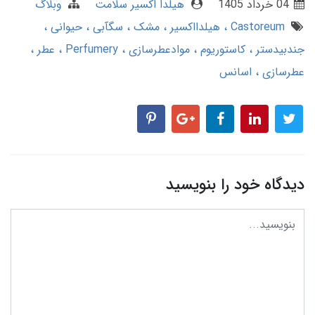
04 خرداد 1405
هیلدا اکسیر سلامت
وبلاگ
Castoreum
هیلدااکسیر
مشک
سگآبی
حیوانی
جندبیدستر
کاستوریوم
موادعطرسازی
Perfumery
عطر
عطرسازی
اسانس
دیدگاه خود را بنویسید