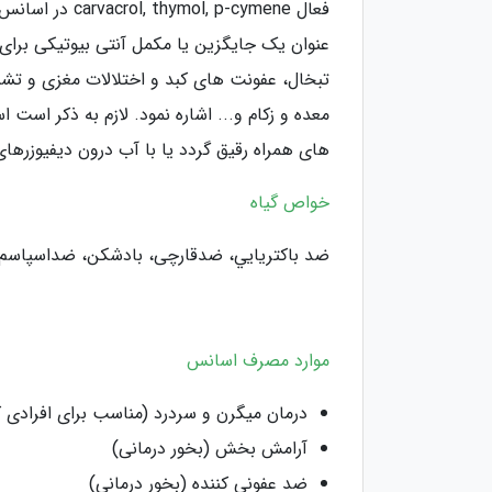
فعال p-cymene
عنوان یک جایگزین یا مکمل آنتی بیوتیکی برای
تبخال، عفونت های کبد و اختلالات مغزی و تشن
معده و زکام و... اشاره نمود. لازم به ذکر ا
های همراه رقیق گردد یا با آب درون دیفیوزرها
خواص گیاه
ﺿﺪ ﺑﺎﻛﺘﺮﻳﺎﻳﻲ، ﺿﺪﻗﺎرچی، ﺑﺎدﺷﻜﻦ، ﺿﺪاسپاسم، 
موارد مصرف اسانس
درمان میگرن و سردرد (مناسب برای افرادی که
آرامش بخش (بخور درمانی)
ضد عفونی کننده (بخور درمانی)