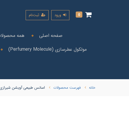
0
ورود
ثبت‌نام
صفحه اصلی
همه محصولا
مولکول عطرسازی (Perfumery Molecule)
خانه
فهرست محصولات
اسانس طبیعی آویشن شیرازی (taria multiflora Essential Oil