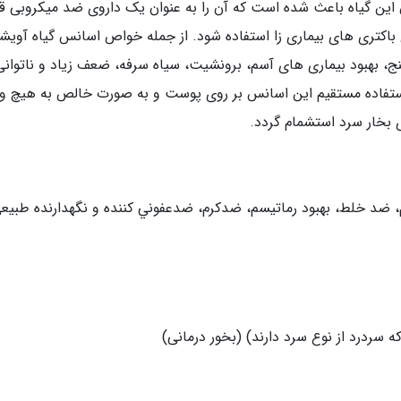
carvacrol, thymol,  در اسانس این گیاه باعث شده است که آن را به عنوان یک داروی ضد 
 باکتری های بیماری زا استفاده شود. از جمله خواص اسانس گیاه آویش
ج، بهبود بیماری های آسم، برونشیت، سیاه سرفه، ضعف زیاد و ناتوانی
ست استفاده مستقیم این اسانس بر روی پوست و به صورت خالص به هیچ و
ی بخار سرد استشمام گردد.
ﺿﺪ ﺧﻠﻂ، بهبود رﻣﺎﺗﻴﺴﻢ، ﺿﺪﻛﺮم، ﺿﺪﻋﻔﻮﻧﻲ کننده و نگهدارنده طبیعی
 سردرد از نوع سرد دارند) (بخور درمانی)