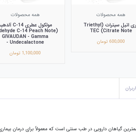
همه محصولات
همه محصولات
تری‌ اتیل سیترات (Triethyl
مولکول عطری C-14 آلده
Citrate Note) TEC
GIVAUDAN - Gamma
600,000 تومان
Undecalactone -
1,100,000 تومان
ربران
(Zataria multiflora) یکی از مهمترین گیاهان دارویی در طب سنتی است که معمولاً برای