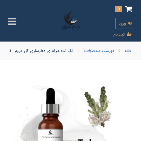
0
ورود
ثبت‌نام
خانه
فهرست محصولات
تک نت حرفه ای عطرسازی گل مریم - تیوبروز (berose Note) ROBERTET