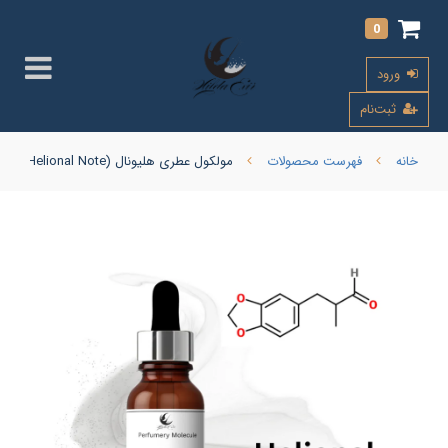
0
ورود
ثبت‌نام
خانه
فهرست محصولات
مولکول عطری هلیونال (Helional Note) IFF