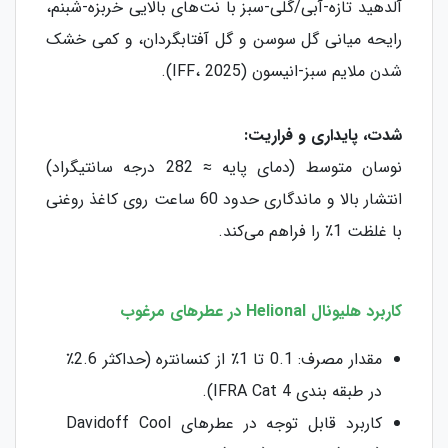
آلدهید تازه-آبی/گلی-سبز با نت‌های بالایی خربزه-شبنم،
رایحه میانی گل سوسن و گل آفتابگردان، و کمی خشک
شدن ملایم سبز-انیسون (IFF، 2025).
شدت، پایداری و فراریت:
نوسان متوسط (دمای پایه ≈ 282 درجه سانتیگراد)
انتشار بالا و ماندگاری حدود 60 ساعت روی کاغذ روغنی
با غلظت 1٪ را فراهم می‌کند.
کاربرد هلیونال Helional در عطرهای مرغوب
مقدار مصرف: 0.1 تا 1٪ از کنسانتره (حداکثر 2.6٪
در طبقه بندی IFRA Cat 4).
کاربرد قابل توجه در عطرهای Davidoff Cool