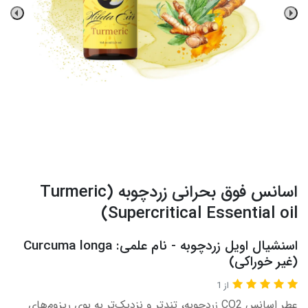
اسانس فوق بحرانی زردچوبه (Turmeric
Supercritical Essential oil)
اسنشیال اویل زردچوبه - نام علمی: Curcuma longa
(غیر خوراکی)
از 1
عطر اسانس CO2 زردچوبه، تندتر و نزدیک‌تر به بوی ریزوم‌های