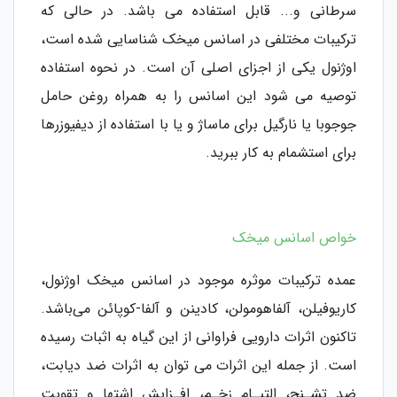
سرطانی و... قابل استفاده می باشد. در حالی که
ترکیبات مختلفی در اسانس میخک شناسایی شده است،
اوژنول یکی از اجزای اصلی آن است. در نحوه استفاده
توصیه می شود این اسانس را به همراه روغن حامل
جوجوبا یا نارگیل برای ماساژ و یا با استفاده از دیفیوزرها
برای استشمام به کار ببرید.
خواص اسانس میخک
ﻋﻤﺪه ﺗﺮکیبات ﻣﻮﺛﺮه ﻣﻮﺟﻮد در اﺳﺎﻧﺲ میخک اوژﻧﻮل،
کارﯾﻮﻓﯿﻠﻦ، آﻟﻔﺎﻫﻮﻣﻮﻟﻦ، کادﯾﻨﻦ و آﻟﻔﺎ-کوپائن میﺑﺎﺷﺪ.
ﺗﺎکنون اﺛﺮات دارویی ﻓﺮاوانی از اﯾﻦ گیاه ﺑﻪ اﺛﺒﺎت رﺳﯿﺪه
اﺳﺖ. از ﺟﻤﻠﻪ اﯾﻦ اﺛﺮات می توان به اﺛﺮات ﺿﺪ دﯾﺎﺑﺖ،
ﺿﺪ ﺗﺸـﻨﺞ، اﻟﺘﯿـﺎم زﺧـﻢ، اﻓـﺰاﯾﺶ اﺷﺘﻬﺎ و ﺗﻘﻮﯾﺖ