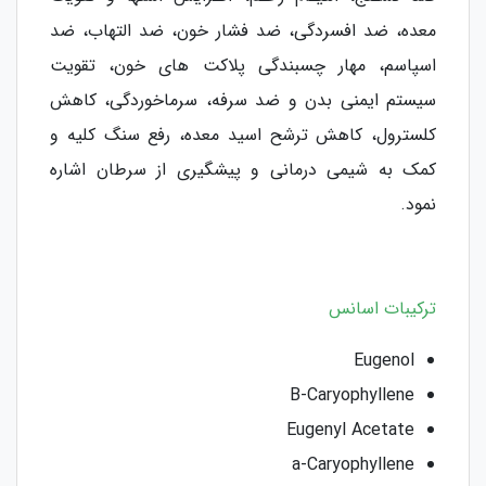
ﻣﻌﺪه، ﺿﺪ اﻓﺴﺮدگی، ﺿﺪ ﻓﺸﺎر ﺧﻮن، ﺿﺪ اﻟﺘﻬﺎب، ﺿﺪ
اسپاﺳﻢ، ﻣﻬﺎر چسبندگی پلاکت های خون، تقویت
سیستم ایمنی بدن و ضد سرفه، ﺳﺮﻣﺎﺧﻮردگی، کاﻫﺶ
کلسترول، کاهش ﺗﺮﺷﺢ اﺳﯿﺪ ﻣﻌﺪه، رﻓﻊ سنگ کلیه و
کمک به شیمی درمانی و پیشگیری از ﺳﺮﻃﺎن اﺷﺎره
ﻧﻤﻮد.
ترکیبات اسانس
Eugenol
B-Caryophyllene
Eugenyl Acetate
a-Caryophyllene