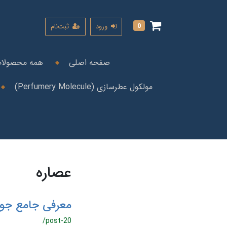
0
ورود
ثبت‌نام
صفحه اصلی
همه محصولا
مولکول عطرسازی (Perfumery Molecule)
عصاره
معرفی جامع جو
/post-20