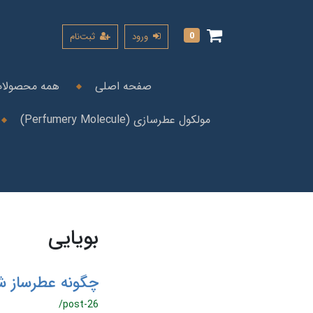
0
ورود
ثبت‌نام
صفحه اصلی
همه محصولا
مولکول عطرسازی (Perfumery Molecule)
بویایی
چگونه عطرساز ش
/post-26